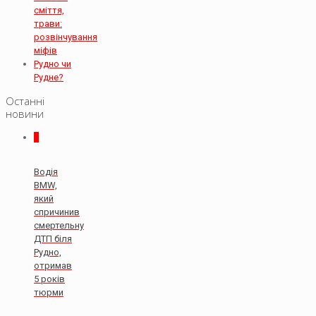
сміття,
трави:
розвінчування
міфів
Рудно чи
Рудне?
Останні
новини
0
Водія
BMW,
який
спричинив
смертельну
ДТП біля
Рудно,
отримав
5 років
тюрми