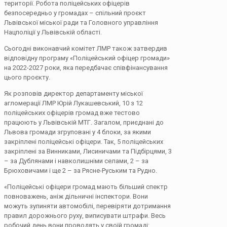
території. Робота поліцейських офіцерів
безпосередньо у громадах – спільний проєкт
Львівської міської ради та Головного управління
Нацполіції у Львівській області.
Сьогодні виконавчий комітет ЛМР також затвердив
відповідну програму «Поліцейський офіцер громади»
на 2022-2027 роки, яка передбачає співфінансування
цього проєкту.
Як розповів директор департаменту міської
агломерації ЛМР Юрій Лукашевський, 10 з 12
поліцейських офіцерів громад вже тестово
працюють у Львівській МТГ. Загалом, приєднані до
Львова громади згруповані у 4 блоки, за якими
закріплені поліцейські офіцери. Так, 5 поліцейських
закріплені за Винниками, Лисиничами та Підбірцями, 3
– за Дублянами і навколишніми селами, 2 – за
Брюховичами і ще 2 – за Рясне-Руським та Рудно.
«Поліцейські офіцери громад мають більший спектр
повноважень, аніж дільничні інспектори. Вони
можуть зупиняти автомобілі, перевіряти дотримання
правил дорожнього руху, виписувати штрафи. Весь
робочий день вони проводять у своїй громаді: