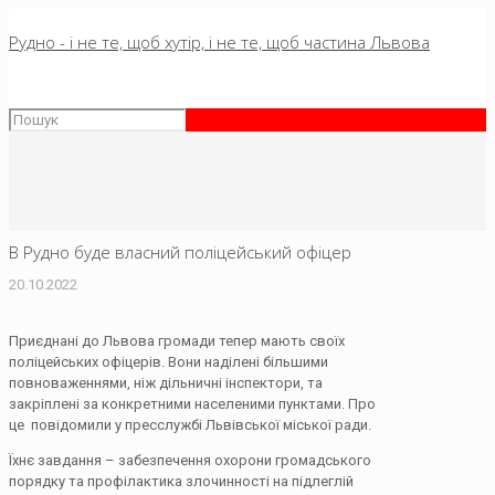
Рудно - і не те, щоб хутір, і не те, щоб частина Львова
В Рудно буде власний поліцейський офіцер
20.10.2022
Приєднані до Львова громади тепер мають своїх
поліцейських офіцерів. Вони наділені більшими
повноваженнями, ніж дільничні інспектори, та
закріплені за конкретними населеними пунктами. Про
це повідомили у пресслужбі Львівської міської ради.
Їхнє завдання – забезпечення охорони громадського
порядку та профілактика злочинності на підлеглій