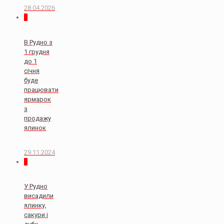
28.04.2026
0
В Рудно з
1 грудня
до 1
січня
буде
працювати
ярмарок
з
продажу
ялинок
29.11.2024
0
У Рудно
висадили
ялинку,
сакури і