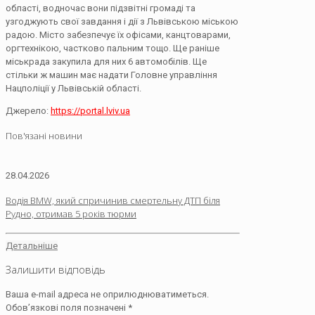
області, водночас вони підзвітні громаді та
узгоджують свої завдання і дії з Львівською міською
радою. Місто забезпечує їх офісами, канцтоварами,
оргтехнікою, частково пальним тощо. Ще раніше
міськрада закупила для них 6 автомобілів. Ще
стільки ж машин має надати Головне управління
Нацполіції у Львівській області.
Джерело:
https://portal.lviv.ua
Пов'язані новини
28.04.2026
Водія BMW, який спричинив смертельну ДТП біля
Рудно, отримав 5 років тюрми
Детальніше
Залишити відповідь
Ваша e-mail адреса не оприлюднюватиметься.
Обов’язкові поля позначені
*