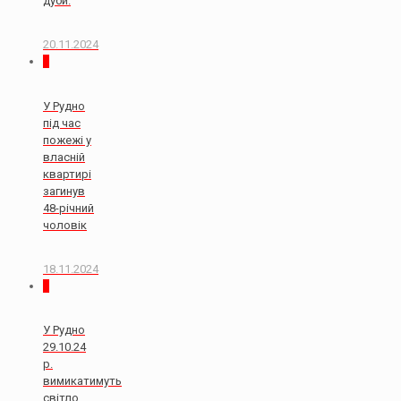
дуби.
20.11.2024
2
У Рудно
під час
пожежі у
власній
квартирі
загинув
48-річний
чоловік
18.11.2024
0
У Рудно
29.10.24
р.
вимикатимуть
світло