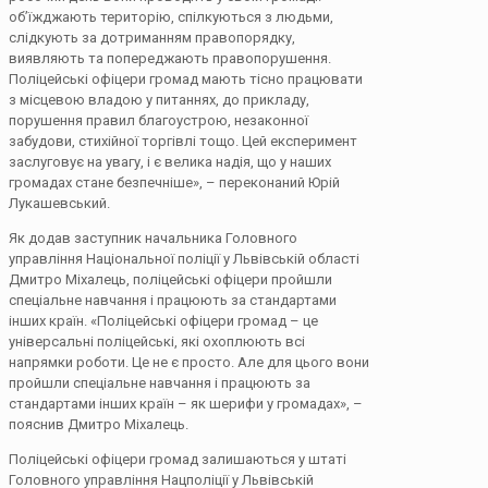
об’їжджають територію, спілкуються з людьми,
слідкують за дотриманням правопорядку,
виявляють та попереджають правопорушення.
Поліцейські офіцери громад мають тісно працювати
з місцевою владою у питаннях, до прикладу,
порушення правил благоустрою, незаконної
забудови, стихійної торгівлі тощо. Цей експеримент
заслуговує на увагу, і є велика надія, що у наших
громадах стане безпечніше», – переконаний Юрій
Лукашевський.
Як додав заступник начальника Головного
управління Національної поліції у Львівській області
Дмитро Міхалець, поліцейські офіцери пройшли
спеціальне навчання і працюють за стандартами
інших країн. «Поліцейські офіцери громад – це
універсальні поліцейські, які охоплюють всі
напрямки роботи. Це не є просто. Але для цього вони
пройшли спеціальне навчання і працюють за
стандартами інших країн – як шерифи у громадах», –
пояснив Дмитро Міхалець.
Поліцейські офіцери громад залишаються у штаті
Головного управління Нацполіції у Львівській