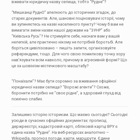
вживати юридичну назву селища, тобто “Рудне”?
“Мешканці РуднО” апелюють до історичних згадок, до
старих документів. Але, шановні поціновувачі історії, чому
ви зупиняєтесь на назві населеного пункту? Чому б вам не
вимагати зміни назви нашої держави на “ЗУНР” або
“Київська Русь”? Не стримуйте себе, наснаги вам у вашій
нелегкій, але практично нікому не потрібній боротьбі. Але
боріться цивілізовано – пишіть запити, організовуйте
референдуми, тощо. Для чого свою помилкову точку зору
нав’язувати всім навколо, причому в агресивній формі? Що
це за шовінізм містечкового масштабу?
“Понаїхали”? Має бути соромно за вживання офіційної
юридичної назви селища? “Ворожі агенти”? Схоже,
боронити потрібно не “своє рідне”, а здоровий глузд від
психічно слабих.
Залишимо історію історикам. Що маємо сьогодні? Сьогодні
усюди в сучасних офіційних документах: прописці,
держреєстрі, кадастровій карті, обліковій картці ВРУ є
єдина назва “Рудне”. На веб-ресурсах аналогічно –
Wikipedia, прогноз погоди, карти, маршрути. Єдине