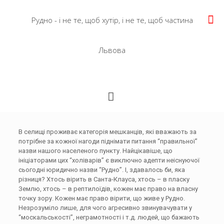
Рудно - і не те, щоб хутір, і не те, щоб частина
Львова
В селищі проживає категорія мешканців, які вважають за
потрібне за кожної нагоди піднімати питання “правильної”
назви нашого населеного пункту. Найцікавіше, що
ініціаторами цих “холіварів” є виключно адепти неіснуючої
сьогодні юридично назви “Рудно”. І, здавалось би, яка
різниця? Хтось вірить в Санта-Клауса, хтось – в пласку
Землю, хтось – в рептилоїдів, кожен має право на власну
точку зору. Кожен має право вірити, що живе у Рудно.
Незрозуміло лише, для чого агресивно звинувачувати у
“москальськості”, неграмотності і т.д. людей, що бажають