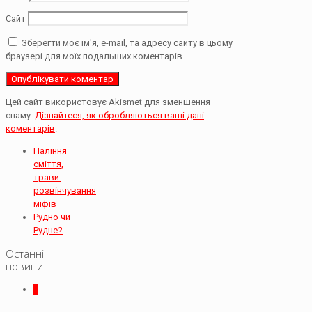
Сайт
Зберегти моє ім'я, e-mail, та адресу сайту в цьому
браузері для моїх подальших коментарів.
Цей сайт використовує Akismet для зменшення
спаму.
Дізнайтеся, як обробляються ваші дані
коментарів
.
Паління
сміття,
трави:
розвінчування
міфів
Рудно чи
Рудне?
Останні
новини
0