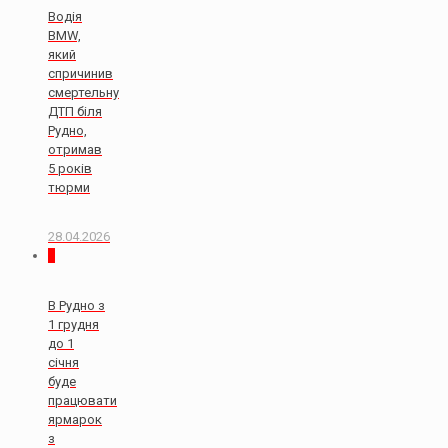
Водія
BMW,
який
спричинив
смертельну
ДТП біля
Рудно,
отримав
5 років
тюрми
28.04.2026
0
В Рудно з
1 грудня
до 1
січня
буде
працювати
ярмарок
з