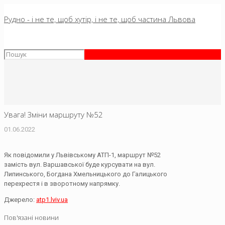
Рудно - і не те, щоб хутір, і не те, щоб частина Львова
Увага! Зміни маршруту №52
01.06.2022
Як повідомили у Львівському АТП-1, маршрут №52
замість вул. Варшавської буде курсувати на вул.
Липинського, Богдана Хмельницького до Галицького
перехрестя і в зворотному напрямку.
Джерело:
atp1.lviv.ua
Пов'язані новини