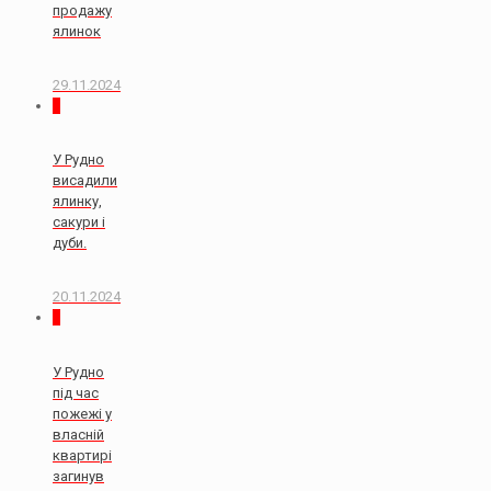
продажу
ялинок
29.11.2024
0
У Рудно
висадили
ялинку,
сакури і
дуби.
20.11.2024
2
У Рудно
під час
пожежі у
власній
квартирі
загинув