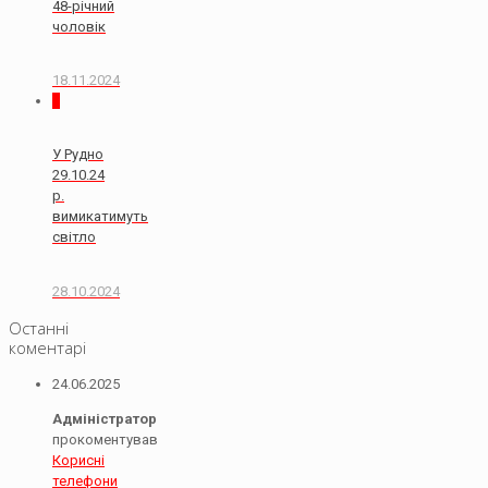
48-річний
чоловік
18.11.2024
0
У Рудно
29.10.24
р.
вимикатимуть
світло
28.10.2024
Останні
коментарі
24.06.2025
Адміністратор
прокоментував
Корисні
телефони