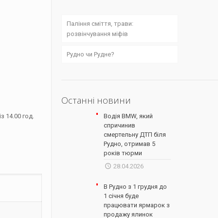
Паління сміття, трави:
розвінчування міфів
Рудно чи Рудне?
Останні новини
.
з 14.00 год.
Водія BMW, який
спричинив
смертельну ДТП біля
Рудно, отримав 5
років тюрми
28.04.2026
В Рудно з 1 грудня до
1 січня буде
працювати ярмарок з
продажу ялинок