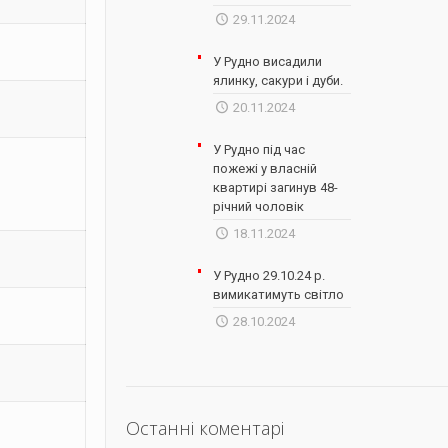
29.11.2024
У Рудно висадили
ялинку, сакури і дуби.
20.11.2024
У Рудно під час
пожежі у власній
квартирі загинув 48-
річний чоловік
18.11.2024
У Рудно 29.10.24 р.
вимикатимуть світло
28.10.2024
Останні коментарі