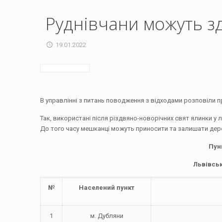
Руднівчани можуть зд
19.01.2022
В управлінні з питань поводження з відходами розповіли пр
Так, використані після різдвяно-новорічних свят ялинки у л
До того часу мешканці можуть приносити та залишати дерев
Пун
Львівськ
№
Населений пункт
1
м. Дубляни