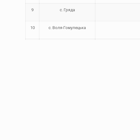
9
с. Гряда
10
с. Воля-Гомулецька
11
с. Завадів
12
с. Зашків
13
с. Зарудці
14
м. Винники
15
смт. Рудне