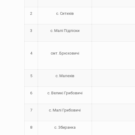
2
с. Ситихів
3
с. Малі Підліски
4
смт. Брюховичі
5
с. Малехів
6
с. Великі Грибовичі
7
с. Малі Грибовичі
8
с. Збиранка