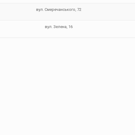
вул. Смеречанського, 72
вул. Зелена, 16
вул. Шевченка, 50
вул. Коновальця, 162
вул. Франка, 89
вул. Галицька, 71 (КП “Добробут”)
вул. Короленка,1 (територія колишньої сільської ради)
вул. Кривоноса