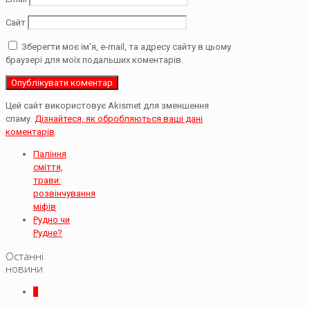
Сайт
Зберегти моє ім'я, e-mail, та адресу сайту в цьому
браузері для моїх подальших коментарів.
Цей сайт використовує Akismet для зменшення
спаму.
Дізнайтеся, як обробляються ваші дані
коментарів
.
Паління
сміття,
трави:
розвінчування
міфів
Рудно чи
Рудне?
Останні
новини
0