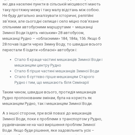
які два населені пункти в сільській місцевості мають
таку протяжну межу і таку малу відстань між собою.
Не буду детально аналізувати історичні, релігійні
зв’язки, але сьогодні селище і село міцно пов‘язане
спільними автобусними маршрутами – мешканці
Зимної Води їздять «міським» 28 автобусом,
мешканці Рудно – «обласними» 184, 184а, 156. Якщо б
28 почав їздити через Зимну Воду, то швидше всього
перестали б їздити «обласні» автобуси і:
Стало б краще частині мешканців Зимної Води і
мешканцям центру Рудно
Стало б гірше частині мешканців Зимної Води
Стало б суттєво гірше мешканцям Старого
Рудно і тим, що мешкають біля Семінарії
Таким чином, швидше всього, протидія мешканців
Рудно пропонованим змінам, була на користь як
мешканцям Рудно, так і мешканцям Зимної Води.
А з іншої сторони, при всій повазі до мешканців
Зимної Води, поки є проблеми з транспортом у Рудно,
руднівчанам не на часі вирішення проблем Зимної
Води. Якщо буде рішення, яке задовільнить усіх –