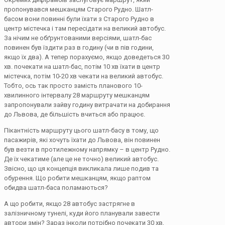
пропонувався мешканцям Старого Рудно. Шатл-
басом вони повинні були їхати з Старого Рудно в
центр містечка і там пересідати на великий автобус.
За нічим не обґрунтованими версіями, шатл-бас
повинен був їздити раз в годину (чи в пів години,
якщо їх два). А тепер порахуємо, якщо доведеться 30
хв. почекати на шатл-бас, потім 10 хв їхати в центр
містечка, потім 10-20 хв чекати на великий автобус.
Тобто, ось так просто замість планового 10-
хвилинного інтервалу 28 маршруту мешканцям
запропонували зайву годину витрачати на добирання
до Львова, де більшість вчиться або працює.
Пікантність маршруту цього шатл-басу в тому, що
пасажирів, які хочуть їхати до Львова, він повинен
був везти в протилежному напрямку – в центр Рудно.
Де їх чекатиме (але це не точно) великий автобус.
Звісно, що ця концепція викликала лише подив та
обурення. Що робити мешканцям, якщо раптом
обидва шатл-баса поламаються?
А що робити, якщо 28 автобус застрягне в
залізничному тунелі, куди його планували завести
автори змін? Зараз інколи потрібно почекати 30 хв,