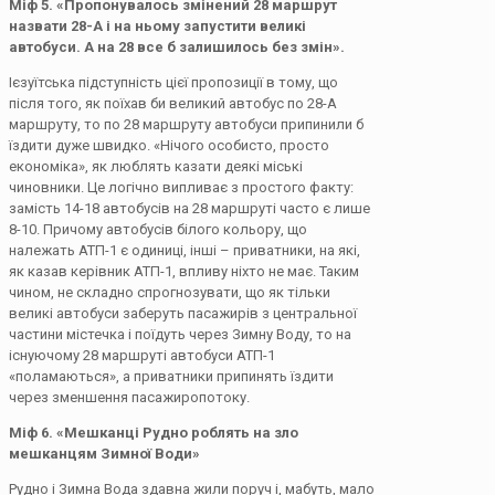
Міф 5. «Пропонувалось змінений 28 маршрут
назвати 28-А і на ньому запустити великі
автобуси. А на 28 все б залишилось без змін».
Ієзуїтська підступність цієї пропозиції в тому, що
після того, як поїхав би великий автобус по 28-А
маршруту, то по 28 маршруту автобуси припинили б
їздити дуже швидко. «Нічого особисто, просто
економіка», як люблять казати деякі міські
чиновники. Це логічно випливає з простого факту:
замість 14-18 автобусів на 28 маршруті часто є лише
8-10. Причому автобусів білого кольору, що
належать АТП-1 є одиниці, інші – приватники, на які,
як казав керівник АТП-1, впливу ніхто не має. Таким
чином, не складно спрогнозувати, що як тільки
великі автобуси заберуть пасажирів з центральної
частини містечка і поїдуть через Зимну Воду, то на
існуючому 28 маршруті автобуси АТП-1
«поламаються», а приватники припинять їздити
через зменшення пасажиропотоку.
Міф 6. «Мешканці Рудно роблять на зло
мешканцям Зимної Води»
Рудно і Зимна Вода здавна жили поруч і, мабуть, мало