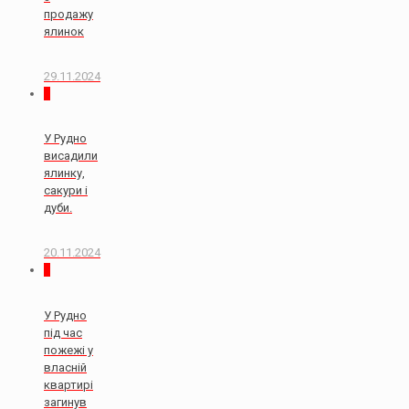
продажу
ялинок
29.11.2024
0
У Рудно
висадили
ялинку,
сакури і
дуби.
20.11.2024
2
У Рудно
під час
пожежі у
власній
квартирі
загинув