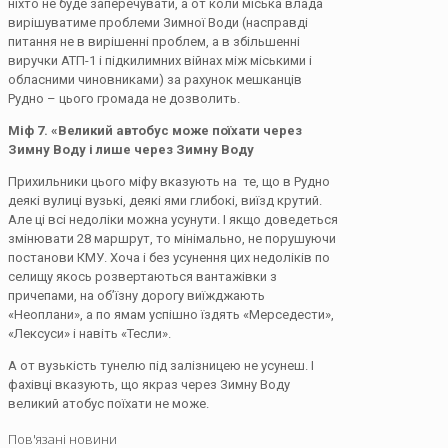
ніхто не буде заперечувати, а от коли міська влада
вирішуватиме проблеми Зимної Води (насправді
питання не в вирішенні проблем, а в збільшенні
виручки АТП-1 і підкилимних війнах між міськими і
обласними чиновниками) за рахунок мешканців
Рудно – цього громада не дозволить.
Міф 7. «Великий автобус може поїхати через
Зимну Воду і лише через Зимну Воду
Прихильники цього міфу вказують на те, що в Рудно
деякі вулиці вузькі, деякі ями глибокі, виїзд крутий.
Але ці всі недоліки можна усунути. І якщо доведеться
змінювати 28 маршрут, то мінімально, не порушуючи
постанови КМУ. Хоча і без усунення цих недоліків по
селищу якось розвертаються вантажівки з
причепами, на об’їзну дорогу виїжджають
«Неоплани», а по ямам успішно їздять «Мерседести»,
«Лексуси» і навіть «Тесли».
А от вузькість тунелю під залізницею не усунеш. І
фахівці вказують, що якраз через Зимну Воду
великий атобус поїхати не може.
Пов'язані новини