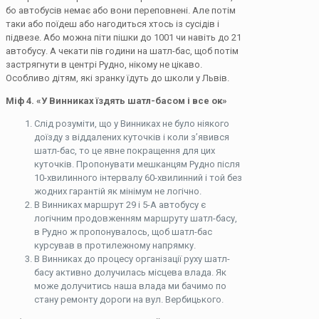
бо автобусів немає або вони переповнені. Але потім
таки або поїдеш або нагодиться хтось із сусідів і
підвезе. Або можна піти пішки до 1001 чи навіть до 21
автобусу. А чекати пів години на шатл-бас, щоб потім
застрягнути в центрі Рудно, нікому не цікаво.
Особливо дітям, які зранку їдуть до школи у Львів.
Міф 4. «У Винниках їздять шатл-басом і все ок»
Слід розуміти, що у Винниках не було ніякого
доїзду з віддалених куточків і коли з’явився
шатл-бас, то це явне покращення для цих
куточків. Пропонувати мешканцям Рудно після
10-хвилинного інтервалу 60-хвилинний і той без
жодних гарантій як мінімум не логічно.
В Винниках маршрут 29 і 5-A автобусу є
логічним продовженням маршруту шатл-басу,
в Рудно ж пропонувалось, щоб шатл-бас
курсував в протилежному напрямку.
В Винниках до процесу організації руху шатл-
басу активно долучилась місцева влада. Як
може долучитись наша влада ми бачимо по
стану ремонту дороги на вул. Вербицького.