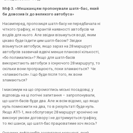
Міф 3. «Мешканцям пропонували шатл-бас, який
би довозив їх до великого автобуса»
Насамперед, пропозиція шатл-басу не передбачала ні
чіткого графіку, ні гарантій наявності автобусів чи
водіїв для нього. Але звідки візьмуться водії, яким
цікаво буде їздити цим шатл-басом? Звідки
візьмуться автобуси, якщо зараз на 28 маршруті
автобусів зазвичай вдвічі менше планової кількості,
«бо поламались»? Якщо для шатл-басів
використають автобуси з існуючого 28 маршруту, то
скільки вони пропрацюють, поки зламаються? Чи
«зламаються». І що буде після того, як вони
зламаються?
І максимум на що спромоглись міські посадовці, у
відповідь на ці логічні запитання – запропонували,
що шатл-басів буде два. Але ж всім відомо, що якщо
нуль помножити на два, то в результаті буде нуль.
Якщо АТП-1, яке обслуговує 28 маршрут хронічно не
виконує умови договору і не дотримується графіку,
то які шанси, що шатл-бас працюватиме хоч якось?
Окремих дифірамбів заслуговує маршрут, який