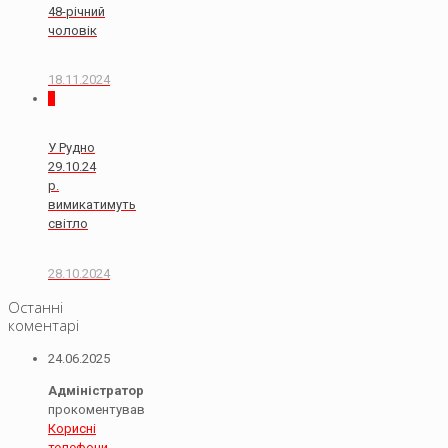
48-річний
чоловік
18.11.2024
0
У Рудно
29.10.24
р.
вимикатимуть
світло
28.10.2024
Останні
коментарі
24.06.2025
Адміністратор
прокоментував
Корисні
телефони