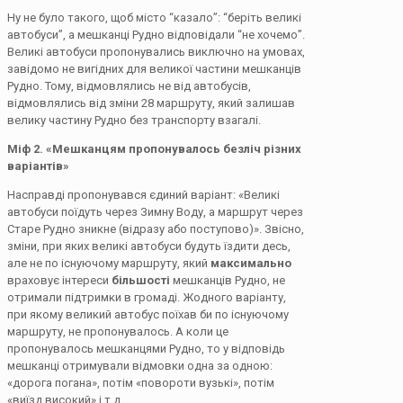
Ну не було такого, щоб місто “казало”: “беріть великі
автобуси”, а мешканці Рудно відповідали “не хочемо”.
Великі автобуси пропонувались виключно на умовах,
завідомо не вигідних для великої частини мешканців
Рудно. Тому, відмовлялись не від автобусів,
відмовлялись від зміни 28 маршруту, який залишав
велику частину Рудно без транспорту взагалі.
Міф 2. «Мешканцям пропонувалось безліч різних
варіантів»
Насправді пропонувався єдиний варіант: «Великі
автобуси поїдуть через Зимну Воду, а маршрут через
Старе Рудно зникне (відразу або поступово)». Звісно,
зміни, при яких великі автобуси будуть їздити десь,
але не по існуючому маршруту, який
максимально
враховує інтереси
більшості
мешканців Рудно, не
отримали підтримки в громаді. Жодного варіанту,
при якому великий автобус поїхав би по існуючому
маршруту, не пропонувалось. А коли це
пропонувалось мешканцями Рудно, то у відповідь
мешканці отримували відмовки одна за одною:
«дорога погана», потім «повороти вузькі», потім
«виїзд високий» і т.д.