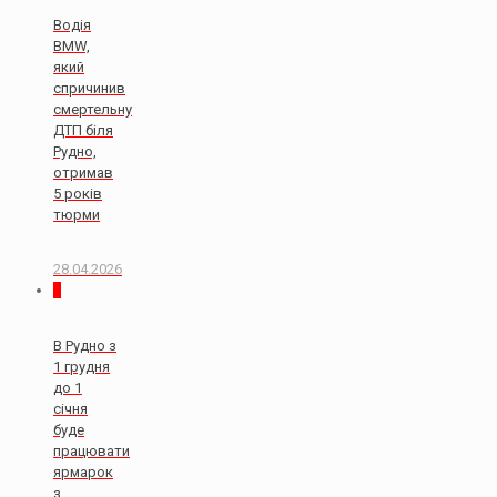
Водія
BMW,
який
спричинив
смертельну
ДТП біля
Рудно,
отримав
5 років
тюрми
28.04.2026
0
В Рудно з
1 грудня
до 1
січня
буде
працювати
ярмарок
з