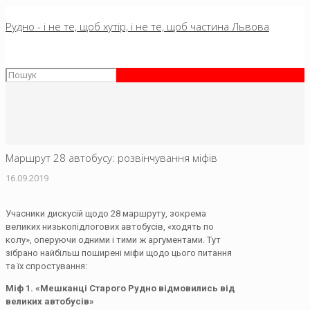
Рудно - і не те, щоб хутір, і не те, щоб частина Львова
Маршрут 28 автобусу: розвінчування міфів
16.09.2019
Учасники дискусій щодо 28 маршруту, зокрема
великих низькопідлогових автобусів, «ходять по
колу», оперуючи одними і тими ж аргументами. Тут
зібрано найбільш поширені міфи щодо цього питання
та їх спростування:
Міф 1. «Мешканці Старого Рудно відмовились від
великих автобусів»