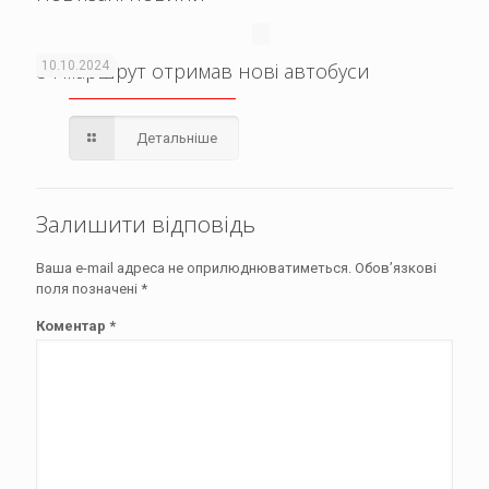
84 маршрут отримав нові автобуси
10.10.2024
Детальніше
Залишити відповідь
Ваша e-mail адреса не оприлюднюватиметься.
Обов’язкові
поля позначені
*
Коментар
*