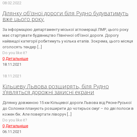
08.02.2022
Ділянку об’їзної дороги біля Рудно будуватимуть
вже цього року.
За інформацією департаменту міської агломерації ЛМР, цього року
має стартувати будівництво Північної об‘їзної дороги. Дорогу
найвищої категорії робитимуть у кілька етапів. Зокрема, цього місяця
оголосять тендер
[…]
Do you like it?
0
Детальніше
18.11.2021
18.11.2021
Кільцеву Львова розширять, біля Рудно
з’являться дорожні захисні екрани
Ділянку довжиною 15 км Кільцевої дороги Львова від Рясне-Руської
до Солонки планують розширити до чотирьох смуг – по дві полоси в
кожен бік. Але повертати ліворуч
[…]
Do you like it?
0
Детальніше
06.11.2021