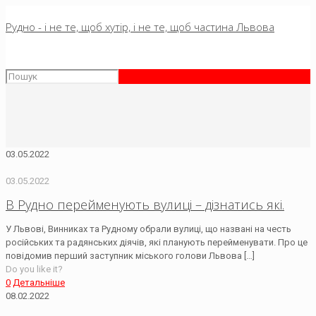
Рудно - і не те, щоб хутір, і не те, щоб частина Львова
03.05.2022
03.05.2022
В Рудно перейменують вулиці – дізнатись які.
У Львові, Винниках та Рудному обрали вулиці, що названі на честь
російських та радянських діячів, які планують перейменувати. Про це
повідомив перший заступник міського голови Львова
[…]
Do you like it?
0
Детальніше
08.02.2022