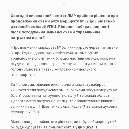
Сьогодні виконавчий комітет ЛМР прийняв рішення про
продовження схеми руху маршруту № 52 до Львівської
духовної семінарії УГКЦ. Рішення набирає чинності
після погодження зміненої схеми Управлінням
патрульної поліції.
«Продовження маршруту № 52, який курсує через так зване
Старе Рудно, дозволить забезпечити комфортне
транспортне сполучення більшої частини селища, зокрема
студентів», — доповіла Ірина Маруняк, заступниця міського
голови Львова з питань житлово-комунального
господарства.
За її словами, рішення виконавчого комітету набирає
чинності після погодження зміненої схеми руху маршруту №
52 з Управлінням патрульної поліції у Львівській області
Департаменту патрульної поліції та облаштування кінцевої
зупинки на вул. Т. Шевченка у смт. Рудно (Львівська духовна
семінарія УГКЦ).
Відповідно до прийнятого рішення, автобусний маршрут №
52 буде курсувати за схемою:
смт. Рудно (вул. Т.