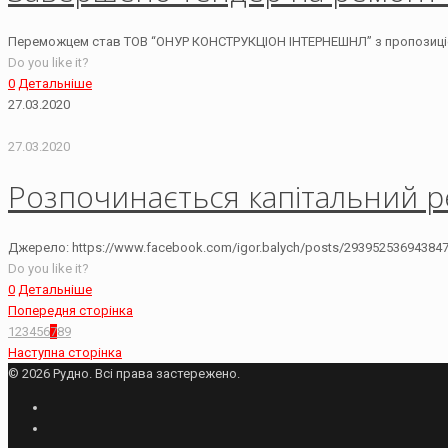
Переможцем став ТОВ “ОНУР КОНСТРУКЦІОН ІНТЕРНЕШНЛ” з пропозицією 4 
Do you like it?
0
Детальніше
27.03.2020
27.03.2020
Розпочинається капітальний р
Джерело: https://www.facebook.com/igor.balych/posts/29395253694384
Do you like it?
0
Детальніше
Попередня сторінка
1
2
3
4
5
6
7
8
9
Наступна сторінка
© 2026 Рудно. Всі права застережено.