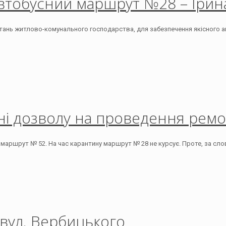
автобусний маршрут №28 – Ірин
итань житлово-комунального господарства, для забезпечення якісного а
ні дозволу на проведення ремо
 маршрут № 52. На час карантину маршрут № 28 не курсує. Проте, за сл
вул. Вербицького