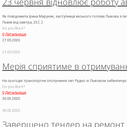
23 червня відновлює роботу 
Як повідомила Ірина Маруняк, заступниця міського голови Львова з п
Львів від завтра, 23
[…]
Do you like it?
0
Детальніше
27.05.2020
27.05.2020
Мерія сприятиме в отримуван
На сьогодні транспортне сполучення смт Рудно зі Львовом забезпечує
Do you like it?
0
Детальніше
30.03.2020
30.03.2020
Завершено тендер на ремонт 