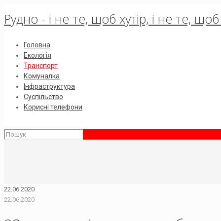
Рудно - і не те, щоб хутір, і не те, щ
Головна
Екологія
Транспорт
Комуналка
Інфраструктура
Суспільство
Корисні телефони
22.06.2020
22.06.2020