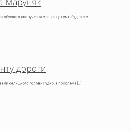
а Маруняк
втобусного сполучення мешканців смт. Рудно з м.
нту дороги
овами селищного голови Рудно, є проблема
[…]