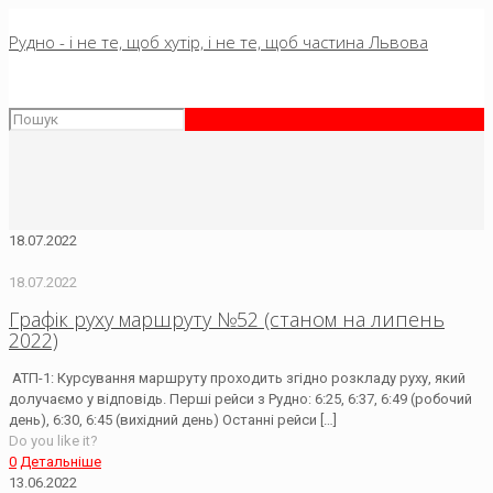
Рудно - і не те, щоб хутір, і не те, щоб частина Львова
18.07.2022
18.07.2022
Графік руху маршруту №52 (станом на липень
2022)
АТП-1: Курсування маршруту проходить згідно розкладу руху, який
долучаємо у відповідь. Перші рейси з Рудно: 6:25, 6:37, 6:49 (робочий
день), 6:30, 6:45 (вихідний день) Останні рейси
[…]
Do you like it?
0
Детальніше
13.06.2022