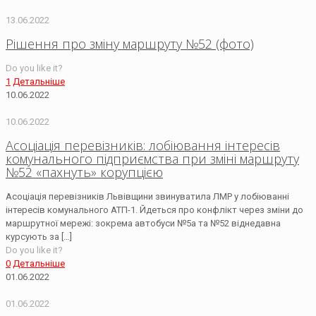
13.06.2022
Рішення про зміну маршруту №52 (фото)
Do you like it?
1
Детальніше
10.06.2022
10.06.2022
Асоціація перевізників: лобіювання інтересів
комунального підприємства при зміні маршруту
№52 «пахнуть» корупцією
Асоціація перевізників Львівщини звинуватила ЛМР у лобіюванні
інтересів комунального АТП-1. Йдеться про конфлікт через зміни до
маршрутної мережі: зокрема автобуси №5а та №52 віднедавна
курсують за
[…]
Do you like it?
0
Детальніше
01.06.2022
01.06.2022