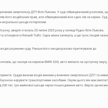
ричинив смертельну ДТП біля Львова. У суді обвинувачений розповів, щ
ляв його водійських прав, але обвинувачений все одно сів за кермо. Суд
рн моральної шкоди потерпілим.
6 року, аварія сталась 20 липня 2025 року у селищі Рудно біля Львова.
 зіткнувся із Renault Trafic. Одна жінка загинула, а ще троє людей зазн
водія рішенням суду. Раніше його неодноразово притягували до
зповів, що заснув на кермом BMW 320I, авто виїхало на зустрічну смугу,
ргументи. Суддя визнав водія винним у вчиненні смертельної ДТП та неви
абороною керувати транспортними засобами. Окрім цього він має випла
ад 200 тис. грн майнової шкоди через пошкодження авто. Вирок ще можн