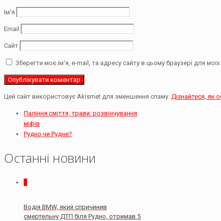
Ім'я
Email
Сайт
Зберегти моє ім'я, e-mail, та адресу сайту в цьому браузері для мо
Цей сайт використовує Akismet для зменшення спаму.
Дізнайтеся, як 
Паління сміття, трави: розвінчування
міфів
Рудно чи Рудне?
Останні новини
0
Водія BMW, який спричинив
смертельну ДТП біля Рудно, отримав 5