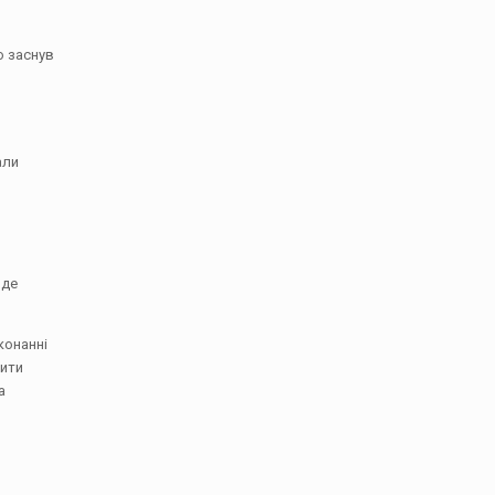
о заснув
али
 де
конанні
тити
а