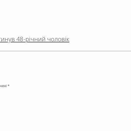
агинув 48-річний чоловік
чені
*