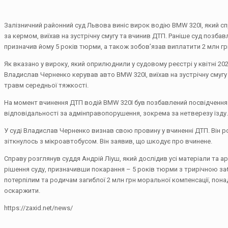
Залізничний районний суд Львова виніс вирок водію BMW 320I, який сп
за кермом, виїхав на зустрічну смугу та вчинив ДТП. Раніше суд позбав
призначив йому 5 років тюрми, а також зобов’язав виплатити 2 млн г
Як вказано у вироку, який оприлюднили у судовому реєстрі у квітні 202
Владислав Черненко керував авто BMW 320I, виїхав на зустрічну смугу та
травм середньої тяжкості.
На момент вчинення ДТП водій BMW 320I був позбавлений посвідчення 
відповідальності за адмінправопорушення, зокрема за нетверезу їзду.
У суді Владислав Черненко визнав свою провину у вчиненні ДТП. Він ро
зіткнулось з мікроавтобусом. Він заявив, що шкодує про вчинене.
Справу розглянув суддя Андрій Ліуш, який дослідив усі матеріали та а
рішення суду, призначивши покарання – 5 років тюрми з трирічною з
потерпілим та родичам загиблої 2 млн грн моральної компенсації, пон
оскаржити.
https://zaxid.net/news/