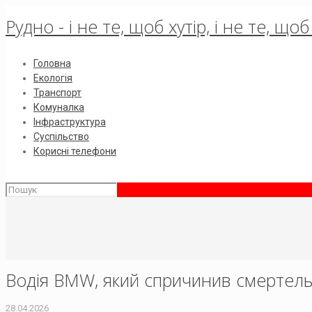
Рудно - і не те, щоб хутір, і не те, щ
Головна
Екологія
Транспорт
Комуналка
Інфраструктура
Суспільство
Корисні телефони
Водія BMW, який спричинив смертель
28.04.2026