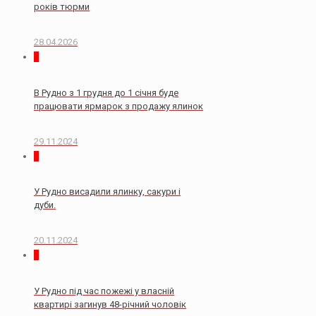
років тюрми
28.04.2026
0
В Рудно з 1 грудня до 1 січня буде
працювати ярмарок з продажу ялинок
29.11.2024
0
У Рудно висадили ялинку, сакури і
дуби.
20.11.2024
2
У Рудно під час пожежі у власній
квартирі загинув 48-річний чоловік