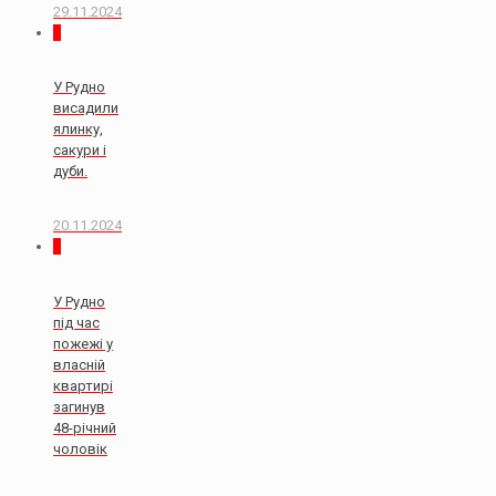
29.11.2024
0
У Рудно
висадили
ялинку,
сакури і
дуби.
20.11.2024
2
У Рудно
під час
пожежі у
власній
квартирі
загинув
48-річний
чоловік