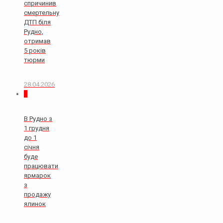
спричинив
смертельну
ДТП біля
Рудно,
отримав
5 років
тюрми
28.04.2026
0
В Рудно з
1 грудня
до 1
січня
буде
працювати
ярмарок
з
продажу
ялинок