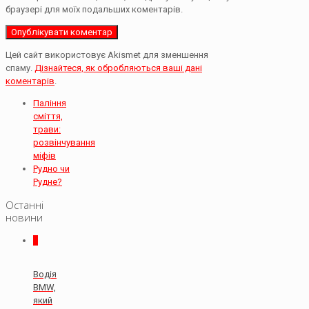
браузері для моїх подальших коментарів.
Цей сайт використовує Akismet для зменшення
спаму.
Дізнайтеся, як обробляються ваші дані
коментарів
.
Паління
сміття,
трави:
розвінчування
міфів
Рудно чи
Рудне?
Останні
новини
0
Водія
BMW,
який