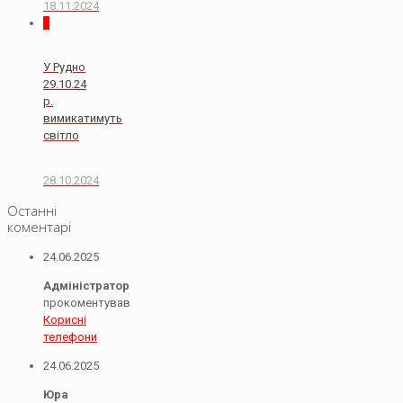
18.11.2024
0
У Рудно
29.10.24
р.
вимикатимуть
світло
28.10.2024
Останні
коментарі
24.06.2025
Адміністратор
прокоментував
Корисні
телефони
24.06.2025
Юра