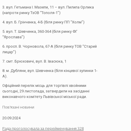
3. вул. Гетьмана І. Мазепи, 11 – вул. Пилипа Орлика
(напроти ринку ТзОВ “Тополя-1”)
4. вул. Б. Грінченка, 4-Б (біля ринку ПП “Холм”)
5. вул. Т. Шевченка, 360-364 (біля ринку ФГ
“Ярослава”)
6. просп. В. Чорновола, 67-А (біля ринку ТОВ “Старий
лицар”)
7. смт. Брюховичі, вул. В. Івасюка, 1
8. м. Дубляни, вул. Шевченка (біля кінцевої зупинки 1-
А).
Офіційний перелік місць для торгівлі хвойними
сьогодні, 29 листопада, затвердили на засіданні
виконавчого комітету Львівської міської ради.
Пов'язані новини
20.09.2024
Рада проголосувала за перейменування 328