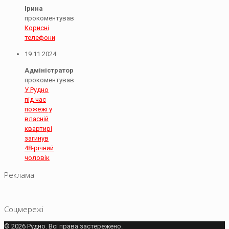
Ірина
прокоментував
Корисні
телефони
19.11.2024
Адміністратор
прокоментував
У Рудно
під час
пожежі у
власній
квартирі
загинув
48-річний
чоловік
Реклама
Соцмережі
© 2026 Рудно. Всі права застережено.