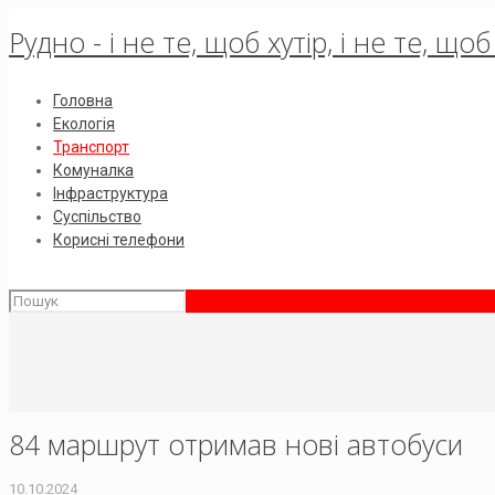
Рудно - і не те, щоб хутір, і не те, щ
Головна
Екологія
Транспорт
Комуналка
Інфраструктура
Суспільство
Корисні телефони
84 маршрут отримав нові автобуси
10.10.2024