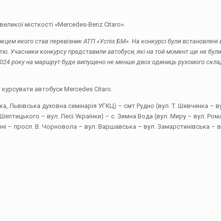
еликої місткості «Mercedes-Benz Citaro».
цем якого став перевізник АТП «Успіх БМ». На конкурсі були встановлені 
стю. Учасники конкурсу представили автобуси, які на той момент ще не були
 2024 року на маршрут буде випущено не менше двох одиниць рухомого скла
 курсувати автобуси Mercedes Citaro.
ка, Львівська духовна семінарія УГКЦ) – смт Рудно (вул. Т. Шевченка – ву
ептицького – вул. Лесі Українки) – с. Зимна Вода (вул. Миру – вул. Ром
зні – просп. В. Чорновола – вул. Варшавська – вул. Замарстинівська – в