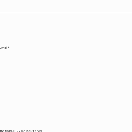
чені
*
їх подальших коментарів.