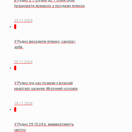
В Рудно з 1 грудня до 1 січня буде
працювати ярмарок з продажу ялинок
29.11.2024
0
У Рудно висадили ялинку, сакури і
дуби.
20.11.2024
2
У Рудно під час пожежі у власній
квартирі загинув 48-річний чоловік
18.11.2024
0
У Рудно 29.10.24 р. вимикатимуть
світло