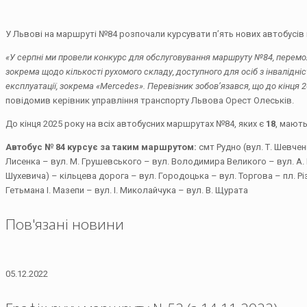
У Львові на маршруті №84 розпочали курсувати п’ять нових автобусів в
«У серпні ми провели конкурс для обслуговування маршруту №84, перемож
зокрема щодо кількості рухомого складу, доступного для осіб з інвалідні
експлуатації, зокрема «Mercedes». Перевізник зобов’язався, що до кінця
повідомив керівник управління транспорту Львова Орест Олеськів.
До кінця 2025 року на всіх автобусних маршрутах №84, яких є
18
, мають
Автобус № 84 курсує за таким маршрутом:
смт Рудно (вул. Т. Шевчен
Лисенка – вул. М. Грушевського – вул. Володимира Великого – вул. А. Ш
Шухевича) – кільцева дорога – вул. Городоцька – вул. Торгова – пл. Рі
Гетьмана І. Мазепи – вул. І. Миколайчука – вул. В. Щурата
Пов'язані новини
05.12.2022