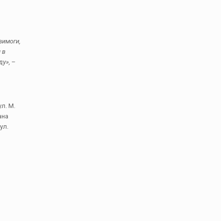
вимоги,
 в
ду»,
–
л. М.
ана
ул.