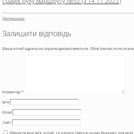
Графік руху маршруту №52 (з 14.11.2022)
Детальніше
Залишити відповідь
Ваша e-mail адреса не оприлюднюватиметься.
Обов’язкові поля позна
Коментар
*
Ім'я
Email
Сайт
Зберегти моє ім'я, e-mail, та адресу сайту в цьому браузері для мо