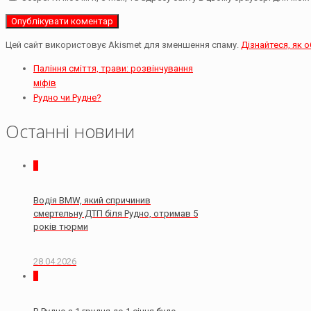
Цей сайт використовує Akismet для зменшення спаму.
Дізнайтеся, як 
Паління сміття, трави: розвінчування
міфів
Рудно чи Рудне?
Останні новини
0
Водія BMW, який спричинив
смертельну ДТП біля Рудно, отримав 5
років тюрми
28.04.2026
0