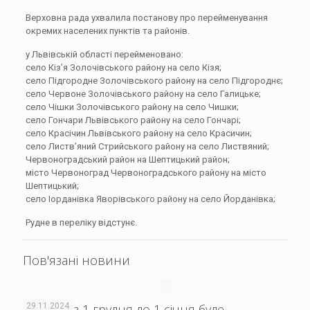
Верховна рада ухвалила постанову про перейменування
окремих населених пунктів та районів.
у Львівській області перейменовано:
село Кіз’я Золочівського району на село Кізя;
село Підгородне Золочівського району на село Підгороднє;
село Червоне Золочівського району на село Галицьке;
село Чішки Золочівського району на село Чишки;
село Гончари Львівського району на село Гончарі;
село Красічин Львівського району на село Красичин;
село Листв’яний Стрийського району на село Листвяний;
Червоноградський район на Шептицький район;
місто Червоноград Червоноградського району на місто
Шептицький;
село Іорданівка Яворівського району на село Йорданівка;
Рудне в переліку відстунє.
Пов'язані новини
В Рудно з 1 грудня до 1 січня буде
29.11.2024