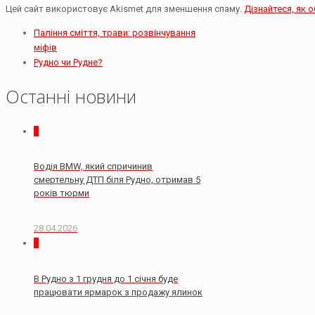
Цей сайт використовує Akismet для зменшення спаму.
Дізнайтеся, як 
Паління сміття, трави: розвінчування
міфів
Рудно чи Рудне?
Останні новини
0
Водія BMW, який спричинив
смертельну ДТП біля Рудно, отримав 5
років тюрми
28.04.2026
0
В Рудно з 1 грудня до 1 січня буде
працювати ярмарок з продажу ялинок