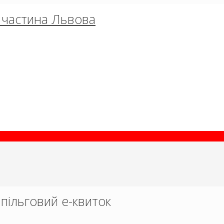
об частина Львова
пільговий е-квиток