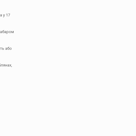
а у 17
езабаром
ть або
блянах,