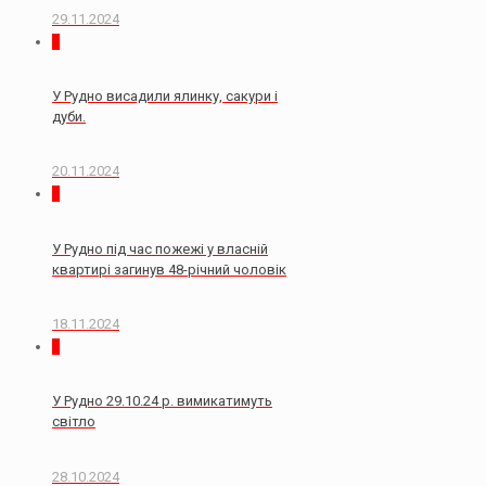
29.11.2024
0
У Рудно висадили ялинку, сакури і
дуби.
20.11.2024
2
У Рудно під час пожежі у власній
квартирі загинув 48-річний чоловік
18.11.2024
0
У Рудно 29.10.24 р. вимикатимуть
світло
28.10.2024