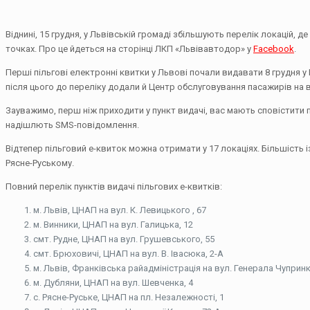
Віднині, 15 грудня, у Львівській громаді збільшують перелік локацій, 
точках. Про це йдеться на сторінці ЛКП «Львівавтодор» у
Facebook
.
Перші пільгові електронні квитки у Львові почали видавати 8 грудня у
після цього до переліку додали й Центр обслуговування пасажирів на в
Зауважимо, перш ніж приходити у пункт видачі, вас мають сповістити
надішлють SMS-повідомлення.
Відтепер пільговий е-квиток можна отримати у 17 локаціях. Більшість і
Рясне-Руському.
Повний перелік пунктів видачі пільгових е-квитків:
м. Львів, ЦНАП на вул. К. Левицького , 67
м. Винники, ЦНАП на вул. Галицька, 12
смт. Рудне, ЦНАП на вул. Грушевського, 55
смт. Брюховичі, ЦНАП на вул. В. Івасюка, 2-А
м. Львів, Франківська райадміністрація на вул. Генерала Чупринки
м. Дубляни, ЦНАП на вул. Шевченка, 4
с. Рясне-Руське, ЦНАП на пл. Незалежності, 1