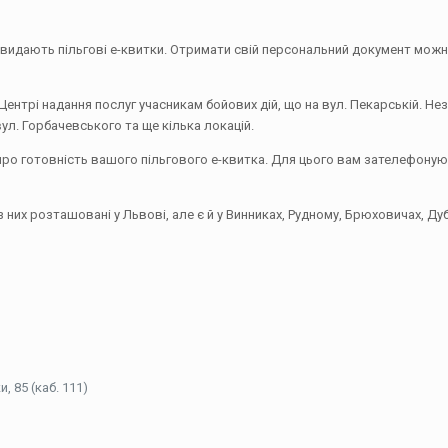
де видають пільгові е-квитки. Отримати свій персональний документ можн
 Центрі надання послуг учасникам бойових дій, що на вул. Пекарській. Н
ул. Горбачевського та ще кілька локацій.
 про готовність вашого пільгового е-квитка. Для цього вам зателефоную
з них розташовані у Львові, але є й у Винниках, Рудному, Брюховичах, Ду
, 85 (каб. 111)