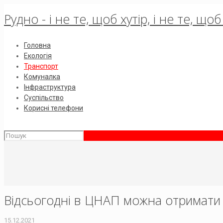
Рудно - і не те, щоб хутір, і не те, щ
Головна
Екологія
Транспорт
Комуналка
Інфраструктура
Суспільство
Корисні телефони
Відсьогодні в ЦНАП можна отримати 
15.12.2021