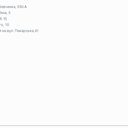
Шевченка, 350-А
иха, 5
. 9)
о, 10
й на вул. Пекарська,41