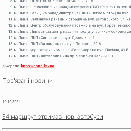
м. Львів, ЦНАП на пр. Червоної Калини, 72-А
м. Львів, Шевченківська райадміністрація (ЛКП «Рясне») на вул. 
м. Львів, Галицька райадміністрація (ЛКП «Княже місто») на вул. Т
м. Львів, Залізнична райадміністрація на вул. Виговського, 34 (каб
м. Львів, Центр обслуговування пасажирів на вул. Горбачевськог
м. Львів, Львівський центр надання послуг учасникам бойових ді
м. Львів, ЛКП «Сигнівка» на вул. Дозвільна, 1
м. Львів, ЛКП «За замком» на вул. Польова, 29-А
м. Львів, управляюча компанія «Господар» на вул. Пасічна, 49-Б
м. Львів, ЛКП «Житловик С» на пр. Червоної Калини, 38.
Джерело:
https://portal.lviv.ua
Пов'язані новини
10.10.2024
84 маршрут отримав нові автобуси