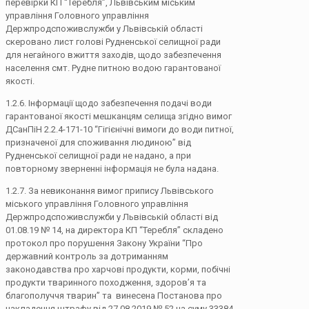
перевірки КП “Теребля”, Львівським міським
управління Головного управління
Держпродспоживслужби у Львівській області
скеровано лист голові Рудненської селищної ради
для негайного вжиття заходів, щодо забезпечення
населення смт. Рудне питною водою гарантованої
якості.
1.2.6. Інформації щодо забезпечення подачі води
гарантованої якості мешканцям селища згідно вимог
ДСанПіН 2.2.4-171-10 “Гігієнічні вимоги до води питної,
призначеної для споживання людиною” від
Рудненської селищної ради не надано, а при
повторному зверненні інформація не була надана.
1.2.7. За невиконання вимог припису Львівського
міського управління Головного управління
Держпродспоживслужби у Львівській області від
01.08.19 № 14, на директора КП “Теребля” складено
протокол про порушення Закону України “Про
державний контроль за дотриманням
законодавства про харчові продукти, корми, побічні
продукти тваринного походження, здоров’я та
благополуччя тварин” та винесена Постанова про
накладення штрафу від 27.08.2019 № 52 на суму 33384