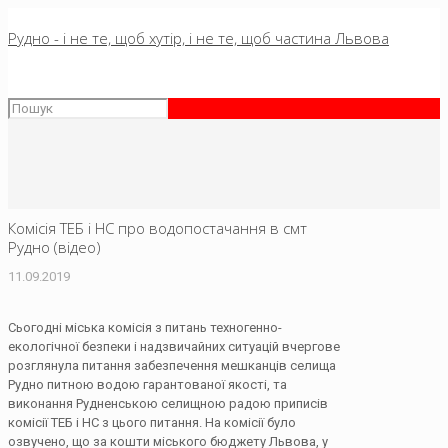
Рудно - і не те, щоб хутір, і не те, щоб частина Львова
Комісія ТЕБ і НС про водопостачання в смт
Рудно (відео)
11.09.2019
Сьогодні міська комісія з питань техногенно-
екологічної безпеки і надзвичайних ситуацій вчергове
розглянула питання забезпечення мешканців селища
Рудно питною водою гарантованої якості, та
виконання Рудненською селищною радою приписів
комісії ТЕБ і НС з цього питання. На комісії було
озвучено, що за кошти міського бюджету Львова, у