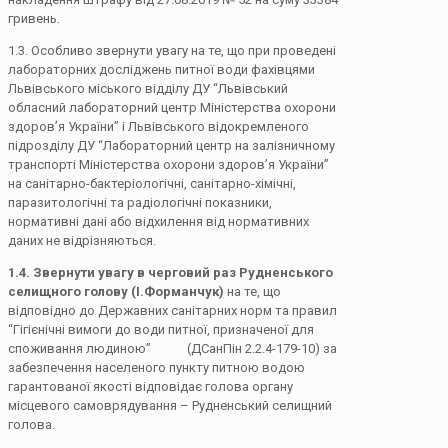
гривень.
1.3. Особливо звернути увагу на те, що при проведені
лабораторних досліджень питної води фахівцями
Львівського міського відділу ДУ “Львівський
обласний лабораторний центр Міністерства охорони
здоров’я України” і Львівського відокремленого
підрозділу ДУ “Лабораторний центр на залізничному
транспорті Міністерства охорони здоров’я України”
на санітарно-бактеріологічні, санітарно-хімічні,
паразитологічні та радіологічні показники,
нормативні дані або відхилення від нормативних
даних не відрізняються.
1.4. Звернути увагу в черговий раз Рудненського
селищного голову (І.Форманчук)
на те, що
відповідно до Державних санітарних норм та правил
“Гігієнічні вимоги до води питної, призначеної для
споживання людиною” (ДСанПін 2.2.4-179-10) за
забезпечення населеного пункту питною водою
гарантованої якості відповідає голова органу
місцевого самоврядування – Рудненський селищний
голова.