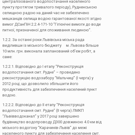
централізованого водопостачання населеного
пункту протягом тривалого періоду), Рудненською
селищною радою на даний час не забезпечено
мешканців селища водою гарантованої якості згідно
вимог ДСанПіН 2.2.4-171-10 “Гігієнічні вимоги до води
питної, призначеної для споживання людиною”.
1.2.2. За останні роки Львівська міська рада
виділивши із міського бюджету м. Львова більше
10 млн. грн. виконала запланований об’єм робіт, а
саме:
1.2.2.1. Відповідно до І етапу “Реконструкція
водопостачання смт. Рудне” – проведено
реконструкцію водозабору “Мальчиці” (І черга) у
2012 році, що дозволило збільшити його
продуктивність для забезпечення населений пункт
водою.
1.2.2.2. Відповідно до ІІ етапу “Реконструкція
водопостачання смт. Рудне” (ІІ черга) ЛМКП
“Львівводоканал” у 2017 році завершено
будівництво водопроводу Д300 довжиною 4.0 км від
міського водогону “Карачинів-Львів” до межі
населеного пункту для забезпечення населення смт.