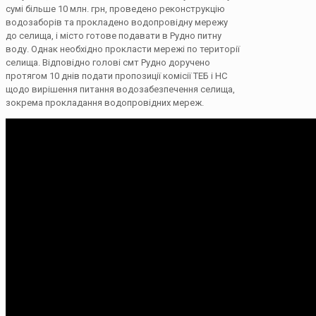
сумі більше 10 млн. грн, проведено реконструкцію
водозаборів та прокладено водопровідну мережу
до селища, і місто готове подавати в Рудно питну
воду. Однак необхідно прокласти мережі по території
селища. Відповідно голові смт Рудно доручено
протягом 10 днів подати пропозиції комісії ТЕБ і НС
щодо вирішення питання водозабезпечення селища,
зокрема прокладання водопровідних мереж.