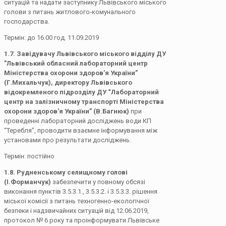
ситуацій та надати заступнику Львівського міського
голови з питань житлового-комунального
господарства.
Термін: до 16.00 год. 11.09.2019
1.7.
Завідувачу Львівського міського відділу ДУ
”Львівський обласний лабораторний центр
Міністерства охорони здоров’я України”
(Г.Михальчук), директору Львівського
відокремленого підрозділу ДУ “Лабораторний
центр на залізничному транспорті Міністерства
охорони здоров’я України” (В.Багнюк)
при
проведенні лабораторний досліджень води КП
“Теребля”, проводити взаємне інформування між
установами про результати досліджень.
Термін: постійно
1.8. Рудненському селищному голові
(І.Форманчук)
забезпечити у повному обсязі
виконання пунктів 3.5.3.1., 3.5.3.2. і 3.5.3.3. рішення
міської комісії з питань техногенно-екологічної
безпеки і надзвичайних ситуацій від 12.06.2019,
протокол № 6 року та проінформувати Львівське