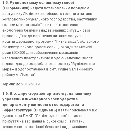
1.5. Рудненському селищному голові
(І.Форманчук)
надати встановленим порядком
заступнику Львівського міського голови з питань
житлового-комунального господарства, заступнику
голови міської комісії з питань техногенно-
екологічної безпеки і надзвичайних ситуацій свої
пропозиції щодо вирішення питання залучення
коштів державної програми “Питна вода”, обласного
бюджету, пайової участі селищної ради та міської
ради (50Х50) для забезпечення мешканців
населеного пункту питною водою належної якості
відповідно до розробленого проекту “Будівництво
мереж водопостачання в смт. Рудне Залізничного
району м. Львова”.
Термін: до 20.09.2019
1.6.
В.о. директора департаменту, начальнику
управління інженерного господарства
департаменту житлового господарства та
інфраструктури (О.Одинець)
взяти пояснення у в.о.
директора ЛМКП “Львівводоканал” щодо не
прибуття на засідання міської комісії з питань
техногенно-екологічної безпеки і надзвичайних