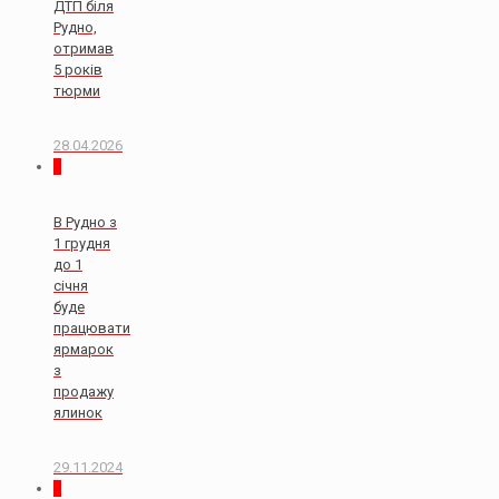
ДТП біля
Рудно,
отримав
5 років
тюрми
28.04.2026
0
В Рудно з
1 грудня
до 1
січня
буде
працювати
ярмарок
з
продажу
ялинок
29.11.2024
0