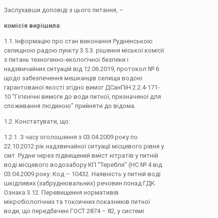
Заслухавши доповіді з цього питання, –
комісія вирішила
:
1.1. Інформацію про стан виконання Рудненською
селищною радою пункту 3.5.3. рішення міської комісії
з питань техногенно-екологічної безпеки і
надзвичайних ситуацій від 12.06.2019, протокол № 6
щодо забезпечення мешканців селища водою
гарантованої якості згідно вимог ДСанПіН 2.2.4-171-
10 “Гігієнічні вимоги до води питної, призначеної для
споживання людиною” прийняти до відома.
1.2. Констатувати, що:
1.2.1. З часу оголошення з 03.04.2009 року по
22.10.2012 рік надзвичайної ситуації місцевого рівня у
смт. Рудне через підвищений вміст нітратів у питній
воді місцевого водозабору КП “Теребля” (НС № 4 від
03.04.2009 року. Код – 10432. Наявність у питній воді
шкідливих (забруднювальних) речовин понад ГДК.
Ознака 3.12. Перевищення нормативів
мікробіологічних та токсичних показників питної
води, що передбачені ГОСТ 2874 – 82, у системі