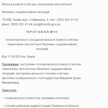
Міська комісія з питань техногенно-екологічної
безпеки і надзвичайних ситуацій
79 000, Львів, вул. Стефаника, 4, тел.: (032) 261 41 07,
факс: (032) 261 41 64, uns@lvivcity.gov.ua
П Р О Т О К О Л № 11
позапланового засідання міської комісії з питань
техногенно-екологічної безпеки і надзвичайних
ситуацій
Від 11.09.2019 м. Львів
Головував:
заступник голови міської комісії з питань
техногенно-екологічної безпеки і надзвичайних
ситуацій, заступник міського голови з питань
житлово-комунального господарства Маруняк Ірина
Михайлівна.
Присутні:
– члени міської комісії (за окремим списком);
– голови районних адміністрацій Львівської міської