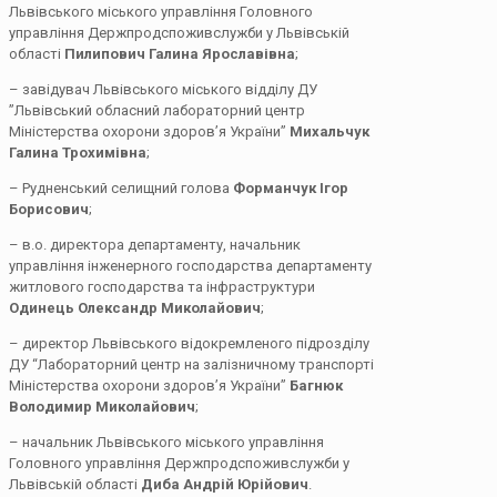
Львівського міського управління Головного
управління Держпродспоживслужби у Львівській
області
Пилипович Галина Ярославівна
;
– завідувач Львівського міського відділу ДУ
”Львівський обласний лабораторний центр
Міністерства охорони здоров’я України”
Михальчук
Галина Трохимівна
;
– Рудненський селищний голова
Форманчук Ігор
Борисович
;
– в.о. директора департаменту, начальник
управління інженерного господарства департаменту
житлового господарства та інфраструктури
Одинець Олександр Миколайович
;
– директор Львівського відокремленого підрозділу
ДУ “Лабораторний центр на залізничному транспорті
Міністерства охорони здоров’я України”
Багнюк
Володимир Миколайович
;
– начальник Львівського міського управління
Головного управління Держпродспоживслужби у
Львівській області
Диба Андрій Юрійович
.