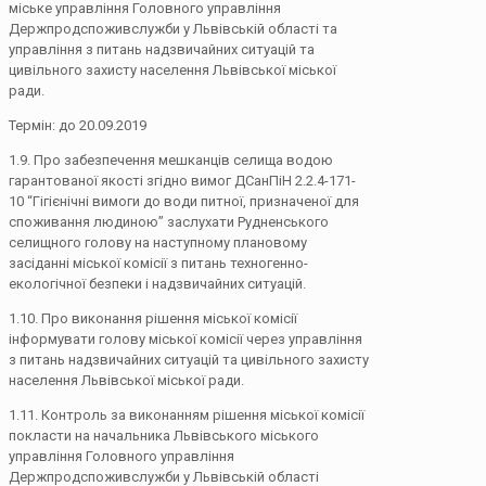
міське управління Головного управління
Держпродспоживслужби у Львівській області та
управління з питань надзвичайних ситуацій та
цивільного захисту населення Львівської міської
ради.
Термін: до 20.09.2019
1.9. Про забезпечення мешканців селища водою
гарантованої якості згідно вимог ДСанПіН 2.2.4-171-
10 “Гігієнічні вимоги до води питної, призначеної для
споживання людиною” заслухати Рудненського
селищного голову на наступному плановому
засіданні міської комісії з питань техногенно-
екологічної безпеки і надзвичайних ситуацій.
1.10. Про виконання рішення міської комісії
інформувати голову міської комісії через управління
з питань надзвичайних ситуацій та цивільного захисту
населення Львівської міської ради.
1.11. Контроль за виконанням рішення міської комісії
покласти на начальника Львівського міського
управління Головного управління
Держпродспоживслужби у Львівській області