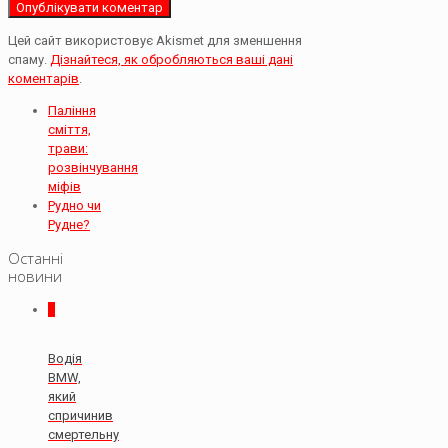
Цей сайт використовує Akismet для зменшення
спаму.
Дізнайтеся, як обробляються ваші дані
коментарів
.
Паління
сміття,
трави:
розвінчування
міфів
Рудно чи
Рудне?
Останні
новини
0
Водія
BMW,
який
спричинив
смертельну