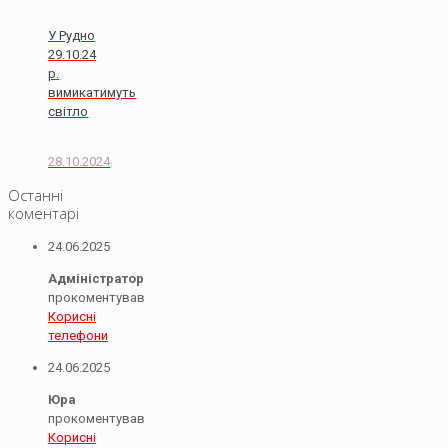
У Рудно
29.10.24
р.
вимикатимуть
світло
28.10.2024
Останні
коментарі
24.06.2025
Адміністратор
прокоментував
Корисні
телефони
24.06.2025
Юра
прокоментував
Корисні