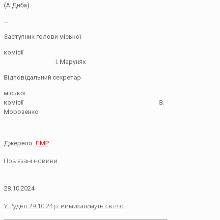
(А.Диба).
…
Заступник голови міської
комісії
І. Маруняк
Відповідальний секретар
міської
комісії В.
Морозенко
Джерело:
ЛМР
Пов'язані новини
28.10.2024
У Рудно 29.10.24 р. вимикатимуть світло