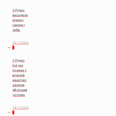
У Рудно
висадили
ялинку,
сакури і
дуби.
20.11.2024
2
У Рудно
під час
пожежі у
власній
квартирі
загинув
48-річний
чоловік
18.11.2024
0