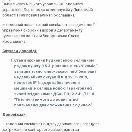
Львівського міського управління Головного
управління Держпродспоживслужби у Львівській
області Пилипович Галина Ярославівна;
– головний позаштатний спеціаліст з епідеміології
управління охорони здоров’я департаменту
гуманітарної політики Баворовська Олена
Ярославівна.
Слухали доповіді:
Стан виконання Рудненською селищною
радою пункту 3.5.3. рішення міської комісії
з питань техногенно-екологічної безпеки і
надзвичайних ситуацій від 12.06.2019,
протокол № 6 щодо забезпечення
мешканців селища водою гарантованої
якості згідно вимог ДСанПіН 2.2.4-171-10
“Гігієнічні вимоги до води питної,
призначеної для споживання людиною”.
Доповідали
:
– головний спеціаліст відділу державного нагляду за
дотриманням санітарного законодавства