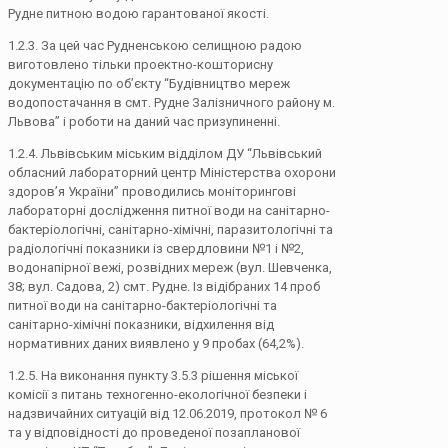
Рудне питною водою гарантованої якості.
1.2.3. За цей час Рудненською селищною радою
виготовлено тільки проектно-кошторисну
документацію по об’єкту “Будівництво мереж
водопостачання в смт. Рудне Залізничного району м.
Львова” і роботи на даний час призупиненні.
1.2.4. Львівським міським відділом ДУ “Львівський
обласний лабораторний центр Міністерства охорони
здоров’я України” проводились моніторингові
лабораторні дослідження питної води на санітарно-
бактеріологічні, санітарно-хімічні, паразитологічні та
радіологічні показники із свердловини №1 і №2,
водонапірної вежі, розвідних мереж (вул. Шевченка,
38; вул. Садова, 2) смт. Рудне. Із відібраних 14 проб
питної води на санітарно-бактеріологічні та
санітарно-хімічні показники, відхилення від
нормативних даних виявлено у 9 пробах (64,2%).
1.2.5. На виконання пункту 3.5.3 рішення міської
комісії з питань техногенно-екологічної безпеки і
надзвичайних ситуацій від 12.06.2019, протокол № 6
та у відповідності до проведеної позапланової