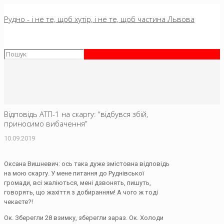
Рудно - і не те, щоб хутір, і не те, щоб частина Львова
Відповідь АТП-1 на скаргу: “відбувся збій,
приносимо вибачення”
10.09.2019
Оксана Вишневич: ось така дуже змістовна відповідь
на мою скаргу. У мене питання до Руднівської
громади, всі жаліються, мені дзвонять, пишуть,
говорять, що жахіття з добиранням! А чого ж тоді
чекаєте?!
Ок. Зберегли 28 взимку, зберегли зараз. Ок. Холоди