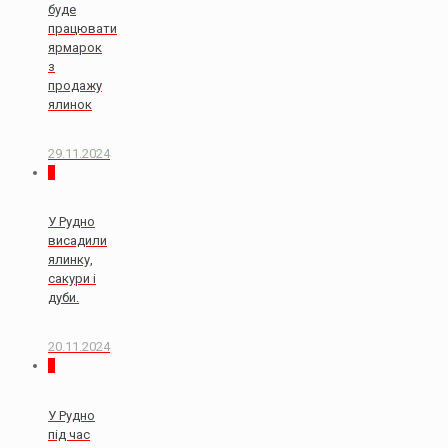
буде
працювати
ярмарок
з
продажу
ялинок
29.11.2024
0
У Рудно
висадили
ялинку,
сакури і
дуби.
20.11.2024
2
У Рудно
під час