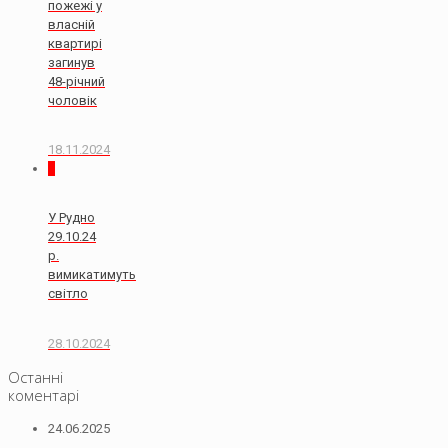
пожежі у
власній
квартирі
загинув
48-річний
чоловік
18.11.2024
0
У Рудно
29.10.24
р.
вимикатимуть
світло
28.10.2024
Останні
коментарі
24.06.2025