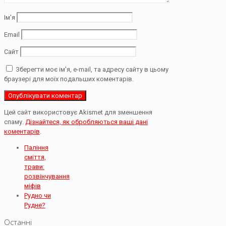
Ім'я
Email
Сайт
Зберегти моє ім'я, e-mail, та адресу сайту в цьому
браузері для моїх подальших коментарів.
Цей сайт використовує Akismet для зменшення
спаму.
Дізнайтеся, як обробляються ваші дані
коментарів
.
Паління
сміття,
трави:
розвінчування
міфів
Рудно чи
Рудне?
Останні