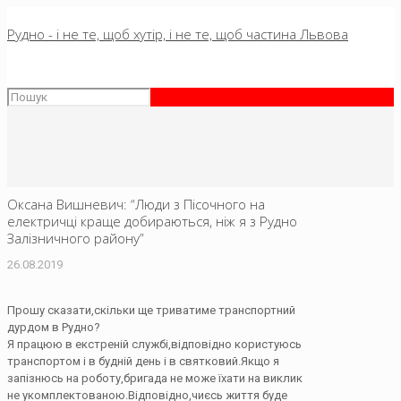
Рудно - і не те, щоб хутір, і не те, щоб частина Львова
Оксана Вишневич: “Люди з Пісочного на
електричці краще добираються, ніж я з Рудно
Залізничного району”
26.08.2019
Прошу сказати,скільки ще триватиме транспортний
дурдом в Рудно?
Я працюю в екстреній службі,відповідно користуюсь
транспортом і в будній день і в святковий.Якщо я
запізнюсь на роботу,бригада не може їхати на виклик
не укомплектованою.Відповідно,чиєсь життя буде