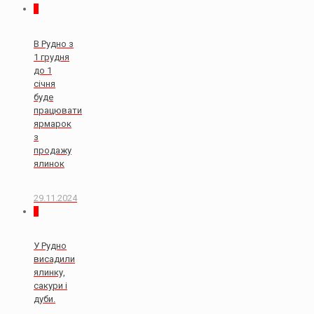
0
В Рудно з
1 грудня
до 1
січня
буде
працювати
ярмарок
з
продажу
ялинок
29.11.2024
0
У Рудно
висадили
ялинку,
сакури і
дуби.