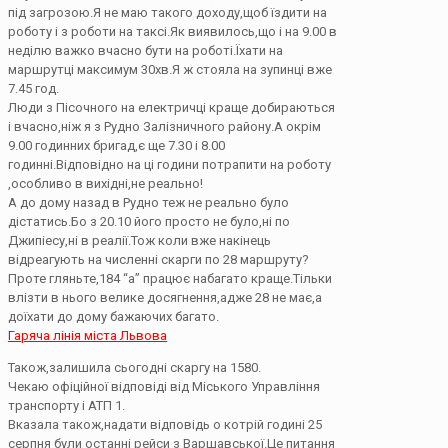
під загрозою.Я не маю такого доходу,щоб їздити на
роботу і з роботи на таксі.Як виявилось,що і на 9.00 в
неділю важко вчасно бути на роботі.Їхати на
маршрутці максимум 30хв.Я ж стояла на зупинці вже
7.45 год.
Люди з Пісочного на електричці краще добираються
і вчасно,ніж я з Рудно Залізничного району.А окрім
9.00 годинних бригад,є ще 7.30 і 8.00
годинні.Відповідно на ці години потрапити на роботу
,особливо в вихідні,не реально!
А до дому назад в Рудно теж не реально було
дістатись.Бо з 20.10 його просто не було,ні по
Джипіесу,ні в реалії.Тож коли вже накінець
відреагують на численні скарги по 28 маршруту?
Проте гляньте,184 “а” працює набагато краще.Тільки
влізти в нього велике досягнення,адже 28 не має,а
доїхати до дому бажаючих багато.
Гаряча лінія міста Львова
Також,залишила сьогодні скаргу на 1580.
Чекаю офіційної відповіді від Міського Управління
транспорту і АТП 1.
Вказала також,надати відповідь о котрій годині 25
серпня були останні рейси з Варшавської.Це питання