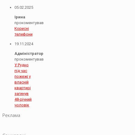
05.02.2025
Ірина
прокоментував
Корисні
телефони
19.11.2024
Адміністратор
прокоментував
У Рудно
під час
пожежі у
власній
квартирі
загинув
48-річний
чоловік
Реклама