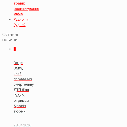
трави:
розвінчування
міфів
Рудно чи
Рудне?
Останні
новини
0
Водія
BMW,
який
спричинив
смертельну
ДТП біля
Рудно,
отримав
5 років
тюрми
28.04.2026