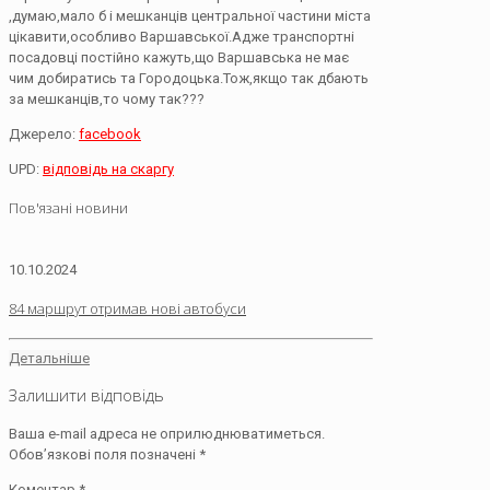
,думаю,мало б і мешканців центральної частини міста
цікавити,особливо Варшавської.Адже транспортні
посадовці постійно кажуть,що Варшавська не має
чим добиратись та Городоцька.Тож,якщо так дбають
за мешканців,то чому так???
Джерело:
facebook
UPD:
відповідь на скаргу
Пов'язані новини
10.10.2024
84 маршрут отримав нові автобуси
Детальніше
Залишити відповідь
Ваша e-mail адреса не оприлюднюватиметься.
Обов’язкові поля позначені
*
Коментар
*