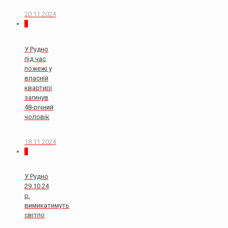
20.11.2024
2
У Рудно
під час
пожежі у
власній
квартирі
загинув
48-річний
чоловік
18.11.2024
0
У Рудно
29.10.24
р.
вимикатимуть
світло